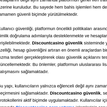
zerine kuruludur. Bu sayede hem bahis işlemleri hem de
amamen güvenli biçimde yürütülmektedir.
ullanıcı güvenliği, platformun öncelikli politikaları arası
imlik doğrulama adımlarıyla desteklenmekte ve hesaplara
rişilebilmektedir.
Discountcasino güvenlik
sisteminde y
zelliği, hesap güvenliğini artıran en önemli araçlardan bir
ızma testleri gerçekleştirerek olası güvenlik açıklarını te
üncellemektedir. Bu önlemler, platformun uluslararası li
alışmasını sağlamaktadır.
u yapı, kullanıcıların yalnızca eğlenceli değil aynı zama
eçirmesini sağlamaktadır.
Discountcasino güvenlik
, s
rotokollerini aktif biçimde uygulamaktadır. Kullanıcılar iç