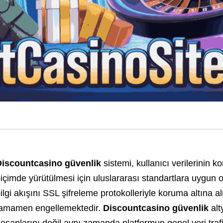
Discountcasino güvenlik
sistemi, kullanıcı verilerinin k
içimde yürütülmesi için uluslararası standartlara uygun ol
ilgi akışını SSL şifreleme protokolleriyle koruma altına 
amamen engellemektedir.
Discountcasino güvenlik
alt
esaplarını değil aynı zamanda platformun genel veri trafi