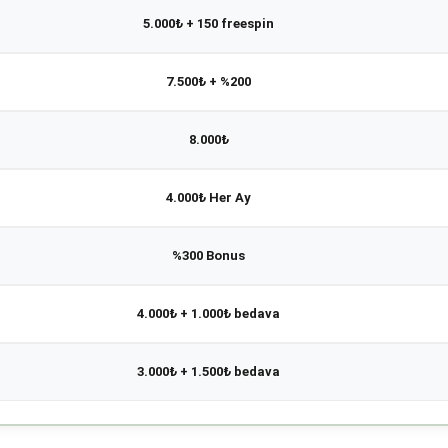
5.000₺ + 150 freespin
7.500₺ + %200
8.000₺
4.000₺ Her Ay
%300 Bonus
4.000₺ + 1.000₺ bedava
3.000₺ + 1.500₺ bedava