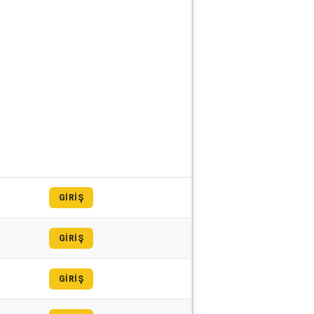
GİRİŞ
GİRİŞ
GİRİŞ