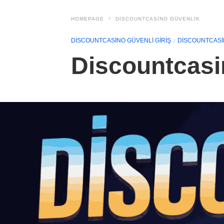
HOMEPAGE
DISCOUNTCASINO GÜVENLIK
DISCOUNTCASINO GÜVENLI GIRIŞ
DISCOUNTCASI
Discountcasi