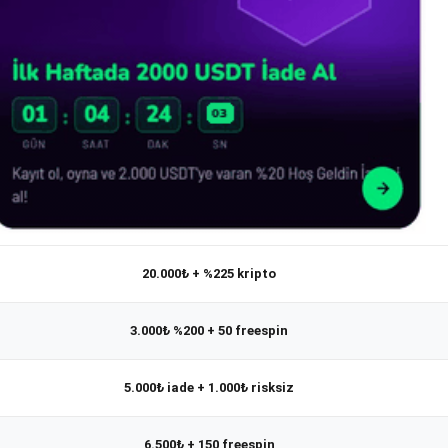
20.000₺ + %225 kripto
3.000₺ %200 + 50 freespin
5.000₺ iade + 1.000₺ risksiz
6.500₺ + 150 freespin