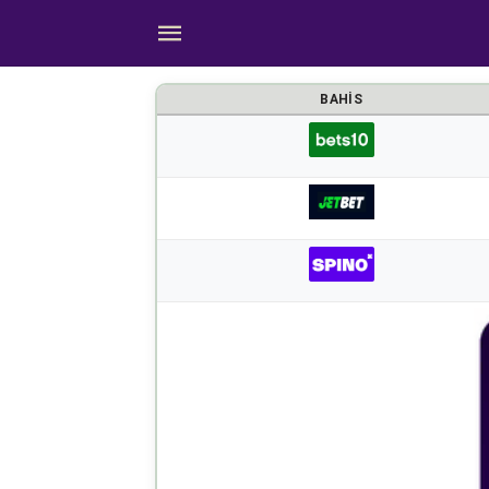
BAHIS