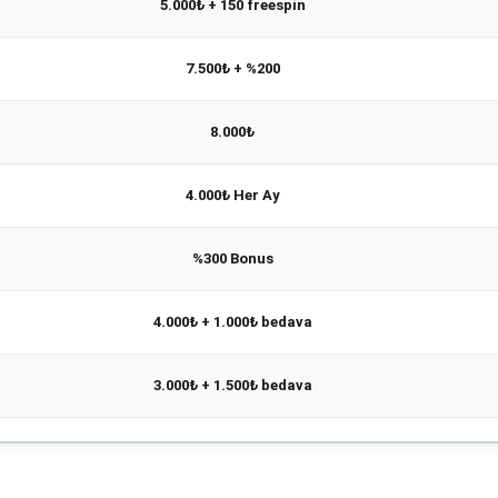
5.000₺ + 150 freespin
7.500₺ + %200
8.000₺
4.000₺ Her Ay
%300 Bonus
4.000₺ + 1.000₺ bedava
3.000₺ + 1.500₺ bedava