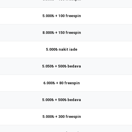
5.000₺ + 100 freespin
8.000₺ + 150 freespin
5.000₺ nakit iade
5.050₺ + 500₺ bedava
6.000₺ + 80 freespin
5.000₺ + 500₺ bedava
5.000₺ + 300 freespin