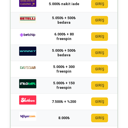
5.000₺ nakit iade
GİRİŞ
5.050₺ + 500₺
GİRİŞ
bedava
6.000₺ + 80
GİRİŞ
freespin
5.000₺ + 500₺
GİRİŞ
bedava
5.000₺ + 300
GİRİŞ
freespin
5.000₺ + 150
GİRİŞ
freespin
7.500₺ + %200
GİRİŞ
8.000₺
GİRİŞ