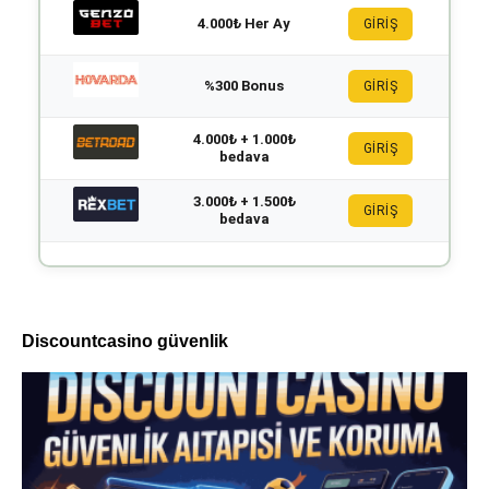
4.000₺ Her Ay
GİRİŞ
%300 Bonus
GİRİŞ
4.000₺ + 1.000₺
GİRİŞ
bedava
3.000₺ + 1.500₺
GİRİŞ
bedava
Discountcasino güvenlik