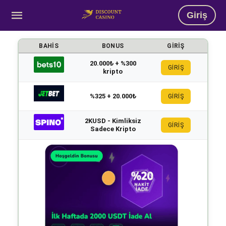
Giriş
BAHIS
BONUS
GIRIŞ
20.000₺ + %300
GİRİŞ
kripto
%325 + 20.000₺
GİRİŞ
2KUSD - Kimliksiz
GİRİŞ
Sadece Kripto