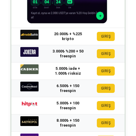
20.000₺ + %225
GİRİŞ
kripto
3.000₺ %200 + 50
GİRİŞ
freespin
5.000₺ iade +
GİRİŞ
1.000₺ risksiz
6.500₺ + 150
GİRİŞ
freespin
5.000₺ + 100
GİRİŞ
freespin
8.000₺ + 150
GİRİŞ
freespin