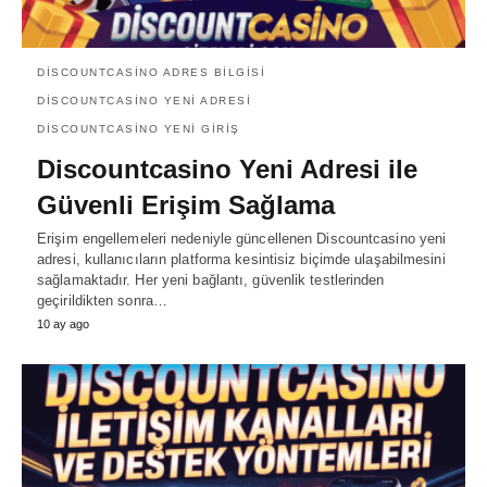
DISCOUNTCASINO ADRES BILGISI
DISCOUNTCASINO YENI ADRESI
DISCOUNTCASINO YENI GIRIŞ
Discountcasino Yeni Adresi ile
Güvenli Erişim Sağlama
Erişim engellemeleri nedeniyle güncellenen Discountcasino yeni
adresi, kullanıcıların platforma kesintisiz biçimde ulaşabilmesini
sağlamaktadır. Her yeni bağlantı, güvenlik testlerinden
geçirildikten sonra…
10 ay ago