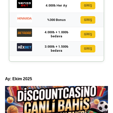
4.000₺ Her Ay
GİRİŞ
%300 Bonus
GİRİŞ
4.000₺ + 1.000₺
GİRİŞ
bedava
3.000₺ + 1.500₺
GİRİŞ
bedava
Ay:
Ekim 2025