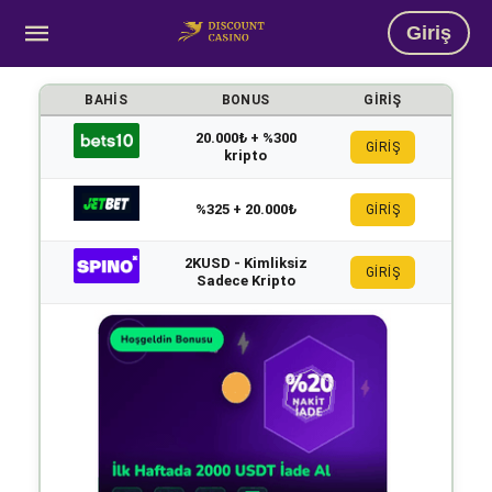
Giriş
BAHIS
BONUS
GIRIŞ
20.000₺ + %300
GİRİŞ
kripto
%325 + 20.000₺
GİRİŞ
2KUSD - Kimliksiz
GİRİŞ
Sadece Kripto