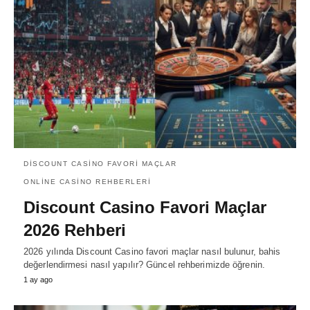
DISCOUNT CASINO FAVORI MAÇLAR
ONLINE CASINO REHBERLERI
Discount Casino Favori Maçlar
2026 Rehberi
2026 yılında Discount Casino favori maçlar nasıl bulunur, bahis
değerlendirmesi nasıl yapılır? Güncel rehberimizde öğrenin.
1 ay ago