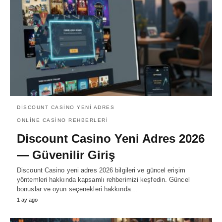
DISCOUNT CASINO YENI ADRES
ONLINE CASINO REHBERLERI
Discount Casino Yeni Adres 2026
— Güvenilir Giriş
Discount Casino yeni adres 2026 bilgileri ve güncel erişim
yöntemleri hakkında kapsamlı rehberimizi keşfedin. Güncel
bonuslar ve oyun seçenekleri hakkında…
1 ay ago