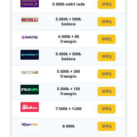
5.000₺ nakit iade
GİRİŞ
5.050₺ + 500₺
GİRİŞ
bedava
6.000₺ + 80
GİRİŞ
freespin
5.000₺ + 500₺
GİRİŞ
bedava
5.000₺ + 300
GİRİŞ
freespin
5.000₺ + 150
GİRİŞ
freespin
7.500₺ + %200
GİRİŞ
8.000₺
GİRİŞ