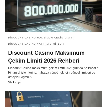
DISCOUNT CASINO MAKSIMUM ÇEKIM LIMITI
DISCOUNT CASINO YATIRIM LIMITLERI
Discount Casino Maksimum
Çekim Limiti 2026 Rehberi
Discount Casino maksimum çekim limiti 2026 yılında ne kadar?
Finansal işlemlerinizi rahatça yönetmek için güncel limitleri ve
detayları öğrenin.
3 hafta ago