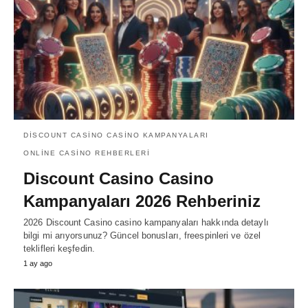
DISCOUNT CASINO CASINO KAMPANYALARI
ONLINE CASINO REHBERLERI
Discount Casino Casino
Kampanyaları 2026 Rehberiniz
2026 Discount Casino casino kampanyaları hakkında detaylı
bilgi mi arıyorsunuz? Güncel bonusları, freespinleri ve özel
teklifleri keşfedin.
1 ay ago