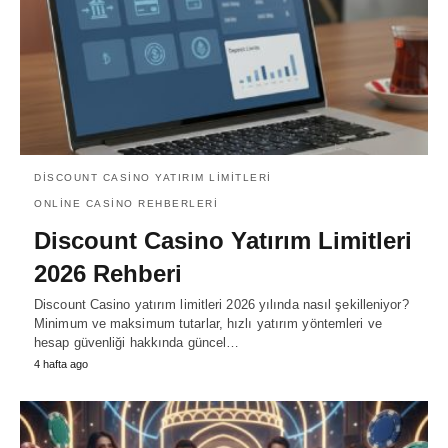
DISCOUNT CASINO YATIRIM LIMITLERI
ONLINE CASINO REHBERLERI
Discount Casino Yatırım Limitleri
2026 Rehberi
Discount Casino yatırım limitleri 2026 yılında nasıl şekilleniyor?
Minimum ve maksimum tutarlar, hızlı yatırım yöntemleri ve
hesap güvenliği hakkında güncel…
4 hafta ago