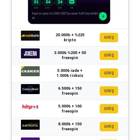
20.000₺ + %225
GİRİŞ
kripto
3.000₺ %200 + 50
GİRİŞ
freespin
5.000₺ iade +
GİRİŞ
1.000₺ risksiz
6.500₺ + 150
GİRİŞ
freespin
5.000₺ + 100
GİRİŞ
freespin
8.000₺ + 150
GİRİŞ
freespin