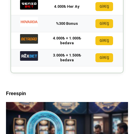
4.000₺ Her Ay
GİRİŞ
%300 Bonus
GİRİŞ
4.000₺ + 1.000₺
GİRİŞ
bedava
3.000₺ + 1.500₺
GİRİŞ
bedava
Freespin