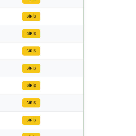
GİRİŞ
GİRİŞ
GİRİŞ
GİRİŞ
GİRİŞ
GİRİŞ
GİRİŞ