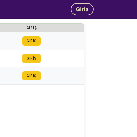
Giriş
GIRIŞ
GİRİŞ
GİRİŞ
GİRİŞ