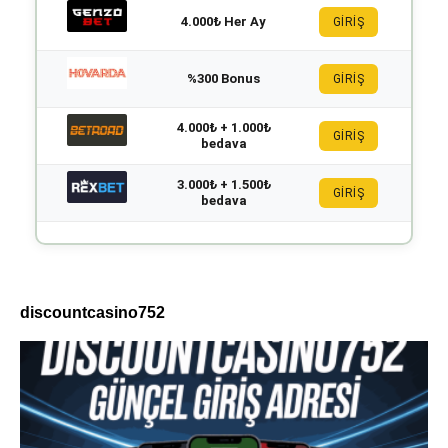
4.000₺ Her Ay
GİRİŞ
%300 Bonus
GİRİŞ
4.000₺ + 1.000₺
GİRİŞ
bedava
3.000₺ + 1.500₺
GİRİŞ
bedava
discountcasino752