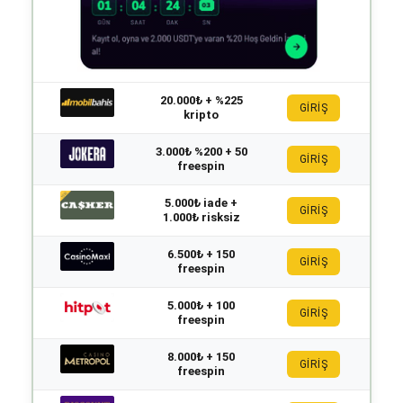
20.000₺ + %225
GİRİŞ
kripto
3.000₺ %200 + 50
GİRİŞ
freespin
5.000₺ iade +
GİRİŞ
1.000₺ risksiz
6.500₺ + 150
GİRİŞ
freespin
5.000₺ + 100
GİRİŞ
freespin
8.000₺ + 150
GİRİŞ
freespin