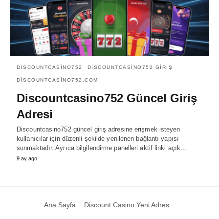
DISCOUNTCASINO752
DISCOUNTCASINO752 GIRIŞ
DISCOUNTCASINO752.COM
Discountcasino752 Güncel Giriş
Adresi
Discountcasino752 güncel giriş adresine erişmek isteyen
kullanıcılar için düzenli şekilde yenilenen bağlantı yapısı
sunmaktadır. Ayrıca bilgilendirme panelleri aktif linki açık…
9 ay ago
Ana Sayfa
Discount Casino Yeni Adres