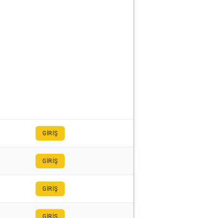
GİRİŞ
GİRİŞ
GİRİŞ
GİRİŞ