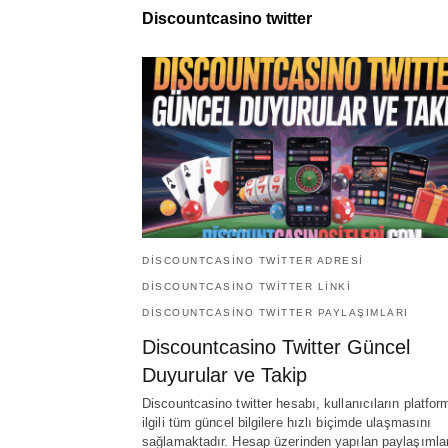
Discountcasino twitter
DISCOUNTCASINO TWITTER ADRESI
DISCOUNTCASINO TWITTER LINKI
DISCOUNTCASINO TWITTER PAYLAŞIMLARI
Discountcasino Twitter Güncel
Duyurular ve Takip
Discountcasino twitter hesabı, kullanıcıların platfor
ilgili tüm güncel bilgilere hızlı biçimde ulaşmasını
sağlamaktadır. Hesap üzerinden yapılan paylaşımlar