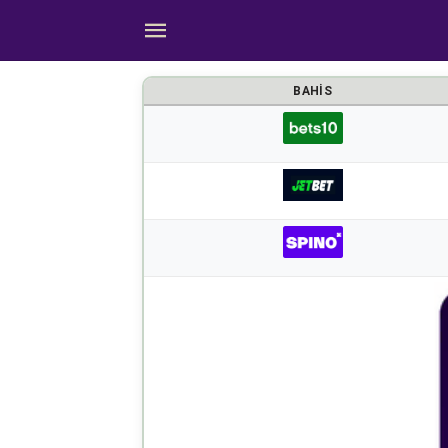
BAHIS