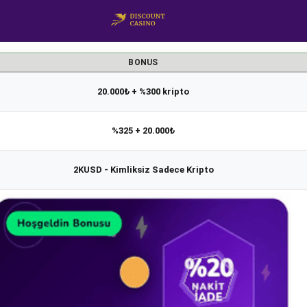
BONUS
20.000₺ + %300 kripto
%325 + 20.000₺
2KUSD - Kimliksiz Sadece Kripto