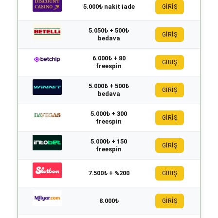
5.000₺ nakit iade
GİRİŞ
5.050₺ + 500₺
GİRİŞ
bedava
6.000₺ + 80
GİRİŞ
freespin
5.000₺ + 500₺
GİRİŞ
bedava
5.000₺ + 300
GİRİŞ
freespin
5.000₺ + 150
GİRİŞ
freespin
7.500₺ + %200
GİRİŞ
8.000₺
GİRİŞ