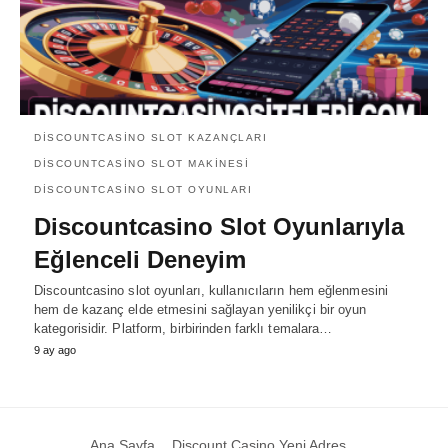
DISCOUNTCASINO SLOT KAZANÇLARI
DISCOUNTCASINO SLOT MAKINESI
DISCOUNTCASINO SLOT OYUNLARI
Discountcasino Slot Oyunlarıyla
Eğlenceli Deneyim
Discountcasino slot oyunları, kullanıcıların hem eğlenmesini
hem de kazanç elde etmesini sağlayan yenilikçi bir oyun
kategorisidir. Platform, birbirinden farklı temalara…
9 ay ago
Ana Sayfa
Discount Casino Yeni Adres