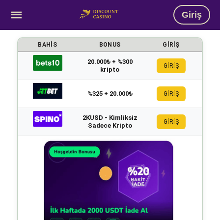
Giriş
BAHIS
BONUS
GIRIŞ
20.000₺ + %300
GİRİŞ
kripto
%325 + 20.000₺
GİRİŞ
2KUSD - Kimliksiz
GİRİŞ
Sadece Kripto