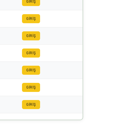
GİRİŞ
GİRİŞ
GİRİŞ
GİRİŞ
GİRİŞ
GİRİŞ
GİRİŞ