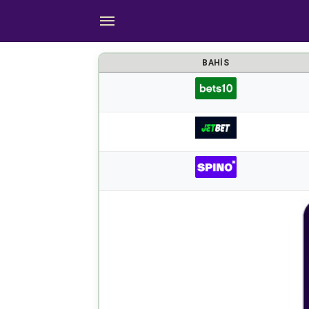
BAHIS