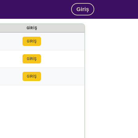
Giriş
GIRIŞ
GİRİŞ
GİRİŞ
GİRİŞ