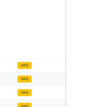
GİRİŞ
GİRİŞ
GİRİŞ
GİRİŞ