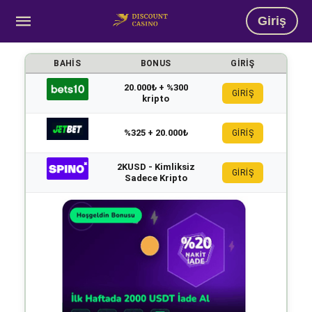
Giriş
BAHIS
BONUS
GIRIŞ
20.000₺ + %300
GİRİŞ
kripto
%325 + 20.000₺
GİRİŞ
2KUSD - Kimliksiz
GİRİŞ
Sadece Kripto