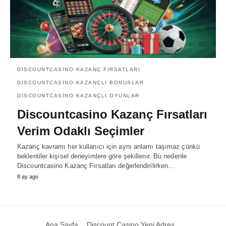
DISCOUNTCASINO KAZANÇ FIRSATLARI
DISCOUNTCASINO KAZANÇLI BONUSLAR
DISCOUNTCASINO KAZANÇLI OYUNLAR
Discountcasino Kazanç Fırsatları
Verim Odaklı Seçimler
Kazanç kavramı her kullanıcı için aynı anlamı taşımaz çünkü
beklentiler kişisel deneyimlere göre şekillenir. Bu nedenle
Discountcasino Kazanç Fırsatları değerlendirilirken…
8 ay ago
Ana Sayfa
Discount Casino Yeni Adres