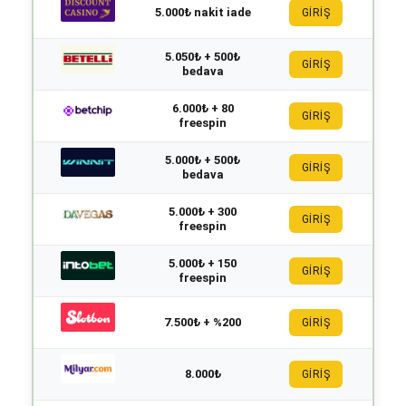
5.000₺ nakit iade
GİRİŞ
5.050₺ + 500₺
GİRİŞ
bedava
6.000₺ + 80
GİRİŞ
freespin
5.000₺ + 500₺
GİRİŞ
bedava
5.000₺ + 300
GİRİŞ
freespin
5.000₺ + 150
GİRİŞ
freespin
7.500₺ + %200
GİRİŞ
8.000₺
GİRİŞ