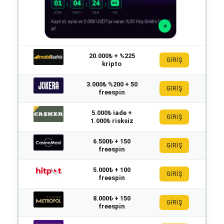
20.000₺ + %225
GİRİŞ
kripto
3.000₺ %200 + 50
GİRİŞ
freespin
5.000₺ iade +
GİRİŞ
1.000₺ risksiz
6.500₺ + 150
GİRİŞ
freespin
5.000₺ + 100
GİRİŞ
freespin
8.000₺ + 150
GİRİŞ
freespin