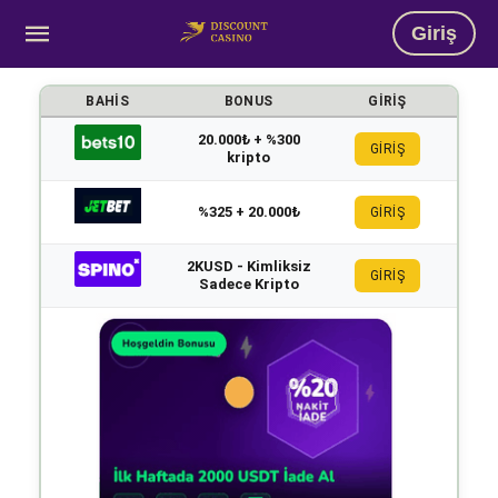
Giriş
BAHIS
BONUS
GIRIŞ
20.000₺ + %300
GİRİŞ
kripto
%325 + 20.000₺
GİRİŞ
2KUSD - Kimliksiz
GİRİŞ
Sadece Kripto