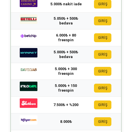
5.000₺ nakit iade
GİRİŞ
5.050₺ + 500₺
GİRİŞ
bedava
6.000₺ + 80
GİRİŞ
freespin
5.000₺ + 500₺
GİRİŞ
bedava
5.000₺ + 300
GİRİŞ
freespin
5.000₺ + 150
GİRİŞ
freespin
7.500₺ + %200
GİRİŞ
8.000₺
GİRİŞ