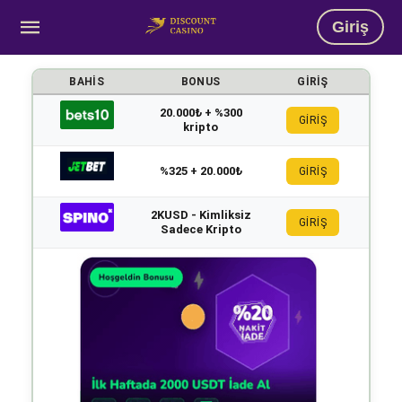
Giriş
BAHIS
BONUS
GIRIŞ
20.000₺ + %300
GİRİŞ
kripto
%325 + 20.000₺
GİRİŞ
2KUSD - Kimliksiz
GİRİŞ
Sadece Kripto