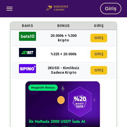
Giriş
BAHIS
BONUS
GIRIŞ
20.000₺ + %300
GİRİŞ
kripto
%325 + 20.000₺
GİRİŞ
2KUSD - Kimliksiz
GİRİŞ
Sadece Kripto