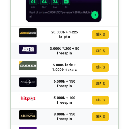
20.000₺ + %225
GİRİŞ
kripto
3.000₺ %200 + 50
GİRİŞ
freespin
5.000₺ iade +
GİRİŞ
1.000₺ risksiz
6.500₺ + 150
GİRİŞ
freespin
5.000₺ + 100
GİRİŞ
freespin
8.000₺ + 150
GİRİŞ
freespin