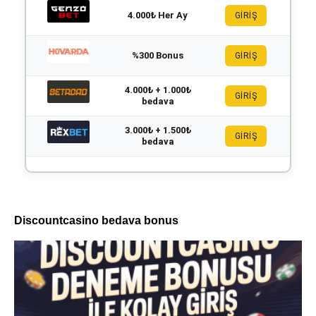
4.000₺ Her Ay
GİRİŞ
%300 Bonus
GİRİŞ
4.000₺ + 1.000₺
GİRİŞ
bedava
3.000₺ + 1.500₺
GİRİŞ
bedava
Discountcasino bedava bonus