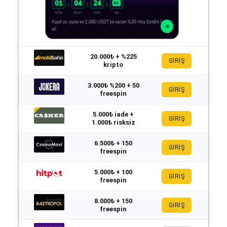
20.000₺ + %225
GİRİŞ
kripto
3.000₺ %200 + 50
GİRİŞ
freespin
5.000₺ iade +
GİRİŞ
1.000₺ risksiz
6.500₺ + 150
GİRİŞ
freespin
5.000₺ + 100
GİRİŞ
freespin
8.000₺ + 150
GİRİŞ
freespin