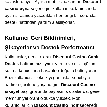
kavuşturuluyor. Ayrıca mobil cihazlardan
Discount
casino oyna
seçeneğini kullanan kullanıcılar da
oyun sırasında yaşadıkları herhangi bir sorunda
destek hattından yardım alabiliyorlar.
Kullanıcı Geri Bildirimleri,
Şikayetler ve Destek Performansı
Kullanıcılar, genel olarak
Discount Casino Canlı
Destek
hattının hızlı yanıt verme ve etkili çözüm
sunma konusunda başarılı olduğunu belirtiyorlar.
Bazı kullanıcılar teknik yoğunluklar sebebiyle
nadiren gecikme yaşandığını
Discount Casino
şikayet
başlığı altında paylaşmış olsalar da, genel
memnuniyet oranı oldukça yüksek. Mobil
kullanıcılar için
Discount Casino indir
seçeneği