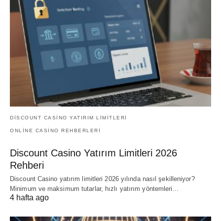
DISCOUNT CASINO YATIRIM LIMITLERI
ONLINE CASINO REHBERLERI
Discount Casino Yatırım Limitleri 2026
Rehberi
Discount Casino yatırım limitleri 2026 yılında nasıl şekilleniyor?
Minimum ve maksimum tutarlar, hızlı yatırım yöntemleri…
4 hafta ago