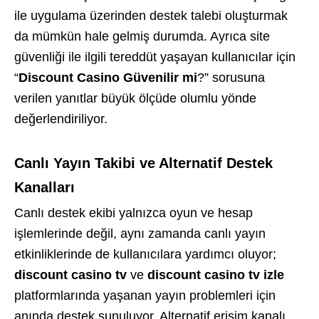
ile uygulama üzerinden destek talebi oluşturmak
da mümkün hale gelmiş durumda. Ayrıca site
güvenliği ile ilgili tereddüt yaşayan kullanıcılar için
“
Discount Casino Güvenilir mi
?” sorusuna
verilen yanıtlar büyük ölçüde olumlu yönde
değerlendiriliyor.
Canlı Yayın Takibi ve Alternatif Destek
Kanalları
Canlı destek ekibi yalnızca oyun ve hesap
işlemlerinde değil, aynı zamanda canlı yayın
etkinliklerinde de kullanıcılara yardımcı oluyor;
discount casino tv
ve
discount casino tv izle
platformlarında yaşanan yayın problemleri için
anında destek sunuluyor. Alternatif erişim kanalı