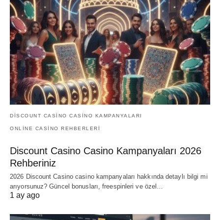
DISCOUNT CASINO CASINO KAMPANYALARI
ONLINE CASINO REHBERLERI
Discount Casino Casino Kampanyaları 2026
Rehberiniz
2026 Discount Casino casino kampanyaları hakkında detaylı bilgi mi
arıyorsunuz? Güncel bonusları, freespinleri ve özel…
1 ay ago