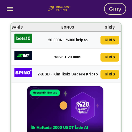
Giriş
BAHIS
BONUS
GIRIŞ
20.000₺ + %300 kripto
GİRİŞ
%325 + 20.000₺
GİRİŞ
2KUSD - Kimliksiz Sadece Kripto
GİRİŞ