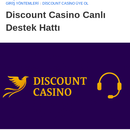
GIRIŞ YÖNTEMLERI
DISCOUNT CASINO ÜYE OL
Discount Casino Canlı
Destek Hattı