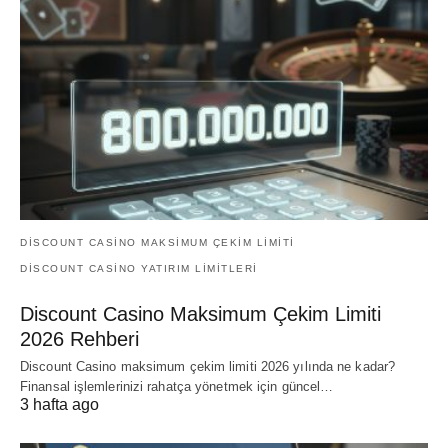
DISCOUNT CASINO MAKSIMUM ÇEKIM LIMITI
DISCOUNT CASINO YATIRIM LIMITLERI
Discount Casino Maksimum Çekim Limiti
2026 Rehberi
Discount Casino maksimum çekim limiti 2026 yılında ne kadar?
Finansal işlemlerinizi rahatça yönetmek için güncel…
3 hafta ago