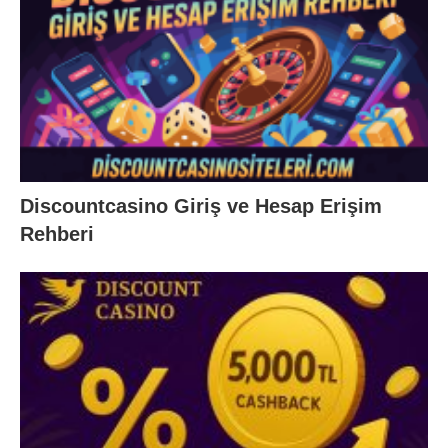
Discountcasino Giriş ve Hesap Erişim
Rehberi