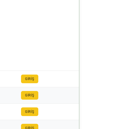
GİRİŞ
GİRİŞ
GİRİŞ
GİRİŞ