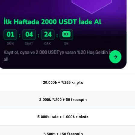
20.000₺ + %225 kripto
3.000₺ %200 + 50 freespin
5.000₺ iade + 1.000₺ risksiz
6.500₺ + 150 freespin