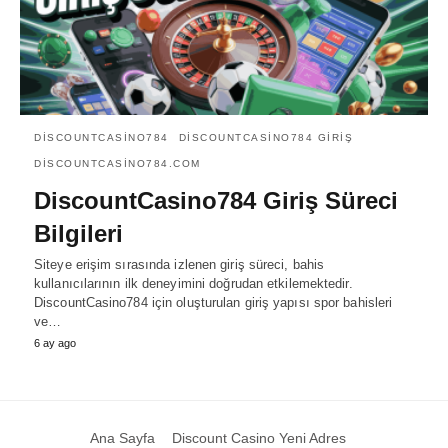
DISCOUNTCASINO784
DISCOUNTCASINO784 GIRIŞ
DISCOUNTCASINO784.COM
DiscountCasino784 Giriş Süreci
Bilgileri
Siteye erişim sırasında izlenen giriş süreci, bahis
kullanıcılarının ilk deneyimini doğrudan etkilemektedir.
DiscountCasino784 için oluşturulan giriş yapısı spor bahisleri
ve…
6 ay ago
Ana Sayfa
Discount Casino Yeni Adres