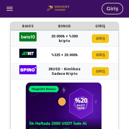
Giriş
BAHIS
BONUS
GIRIŞ
20.000₺ + %300
GİRİŞ
kripto
%325 + 20.000₺
GİRİŞ
2KUSD - Kimliksiz
GİRİŞ
Sadece Kripto