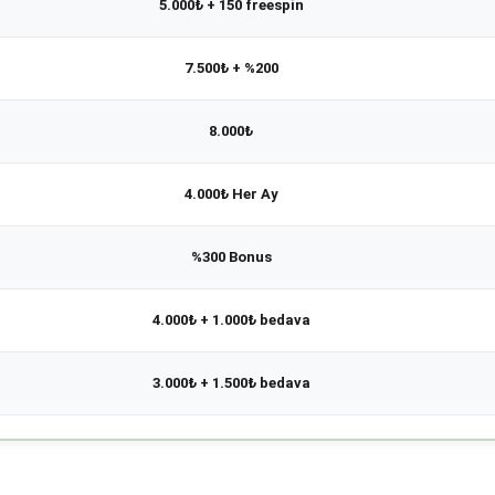
5.000₺ + 150 freespin
7.500₺ + %200
8.000₺
4.000₺ Her Ay
%300 Bonus
4.000₺ + 1.000₺ bedava
3.000₺ + 1.500₺ bedava