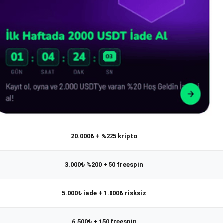
20.000₺ + %225 kripto
3.000₺ %200 + 50 freespin
5.000₺ iade + 1.000₺ risksiz
6.500₺ + 150 freespin