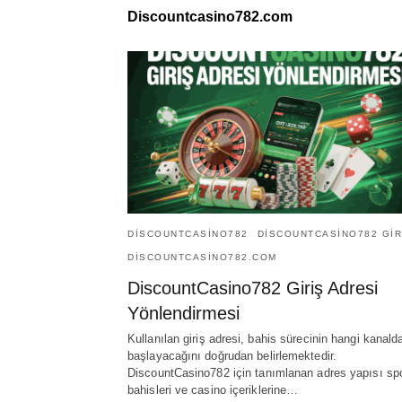
Discountcasino782.com
DISCOUNTCASINO782
DISCOUNTCASINO782 GIR
DISCOUNTCASINO782.COM
DiscountCasino782 Giriş Adresi
Yönlendirmesi
Kullanılan giriş adresi, bahis sürecinin hangi kanald
başlayacağını doğrudan belirlemektedir.
DiscountCasino782 için tanımlanan adres yapısı sp
bahisleri ve casino içeriklerine…