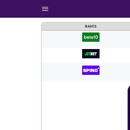
BAHIS