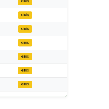
GİRİŞ
GİRİŞ
GİRİŞ
GİRİŞ
GİRİŞ
GİRİŞ
GİRİŞ