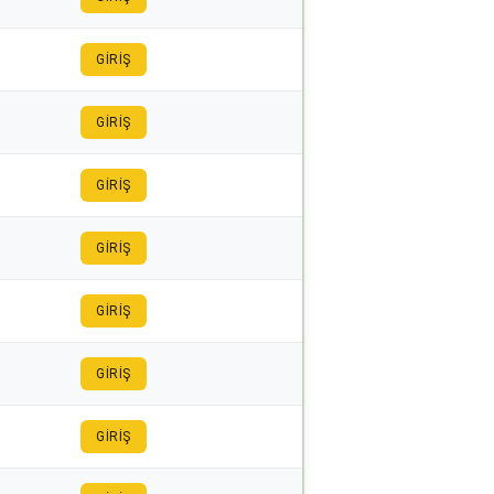
GİRİŞ
GİRİŞ
GİRİŞ
GİRİŞ
GİRİŞ
GİRİŞ
GİRİŞ