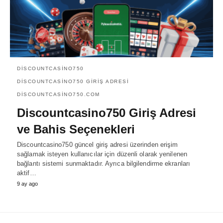
DISCOUNTCASINO750
DISCOUNTCASINO750 GIRIŞ ADRESI
DISCOUNTCASINO750.COM
Discountcasino750 Giriş Adresi
ve Bahis Seçenekleri
Discountcasino750 güncel giriş adresi üzerinden erişim
sağlamak isteyen kullanıcılar için düzenli olarak yenilenen
bağlantı sistemi sunmaktadır. Ayrıca bilgilendirme ekranları
aktif…
9 ay ago