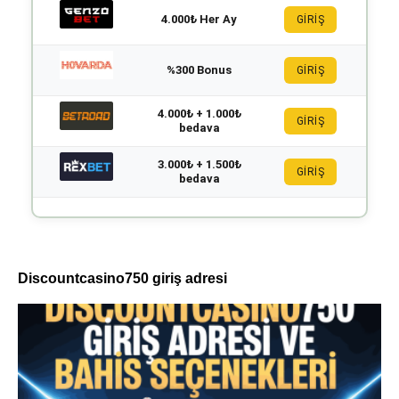
4.000₺ Her Ay
GİRİŞ
%300 Bonus
GİRİŞ
4.000₺ + 1.000₺
GİRİŞ
bedava
3.000₺ + 1.500₺
GİRİŞ
bedava
Discountcasino750 giriş adresi