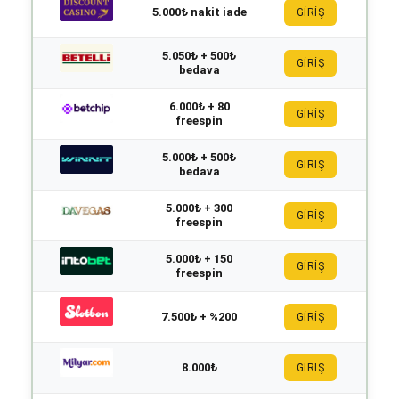
5.000₺ nakit iade
GİRİŞ
5.050₺ + 500₺
GİRİŞ
bedava
6.000₺ + 80
GİRİŞ
freespin
5.000₺ + 500₺
GİRİŞ
bedava
5.000₺ + 300
GİRİŞ
freespin
5.000₺ + 150
GİRİŞ
freespin
7.500₺ + %200
GİRİŞ
8.000₺
GİRİŞ