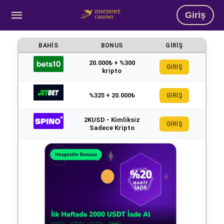
Giriş
BAHIS
BONUS
GIRIŞ
20.000₺ + %300
GİRİŞ
kripto
%325 + 20.000₺
GİRİŞ
2KUSD - Kimliksiz
GİRİŞ
Sadece Kripto