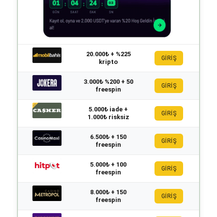
20.000₺ + %225
GİRİŞ
kripto
3.000₺ %200 + 50
GİRİŞ
freespin
5.000₺ iade +
GİRİŞ
1.000₺ risksiz
6.500₺ + 150
GİRİŞ
freespin
5.000₺ + 100
GİRİŞ
freespin
8.000₺ + 150
GİRİŞ
freespin