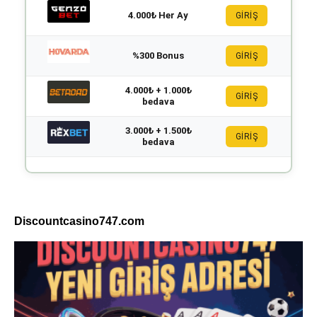
4.000₺ Her Ay
GİRİŞ
%300 Bonus
GİRİŞ
4.000₺ + 1.000₺
GİRİŞ
bedava
3.000₺ + 1.500₺
GİRİŞ
bedava
Discountcasino747.com