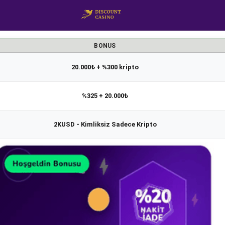
BONUS
20.000₺ + %300 kripto
%325 + 20.000₺
2KUSD - Kimliksiz Sadece Kripto