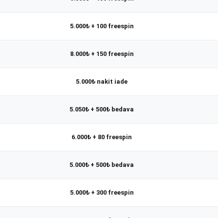
5.000₺ + 100 freespin
8.000₺ + 150 freespin
5.000₺ nakit iade
5.050₺ + 500₺ bedava
6.000₺ + 80 freespin
5.000₺ + 500₺ bedava
5.000₺ + 300 freespin