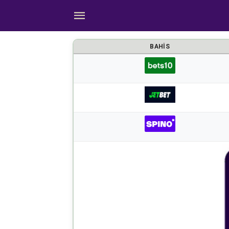
BAHIS