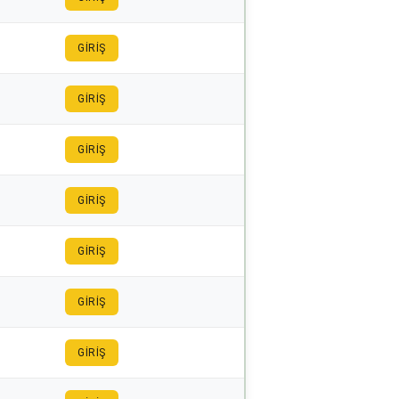
GİRİŞ
GİRİŞ
GİRİŞ
GİRİŞ
GİRİŞ
GİRİŞ
GİRİŞ