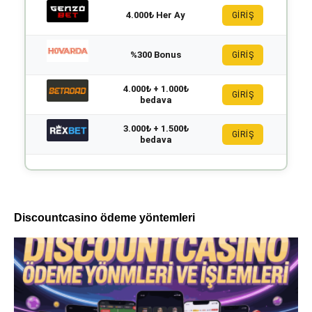
4.000₺ Her Ay
GİRİŞ
%300 Bonus
GİRİŞ
4.000₺ + 1.000₺
GİRİŞ
bedava
3.000₺ + 1.500₺
GİRİŞ
bedava
Discountcasino ödeme yöntemleri