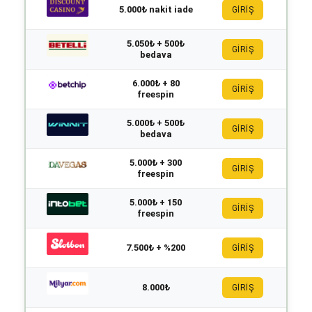
5.000₺ nakit iade
GİRİŞ
5.050₺ + 500₺
GİRİŞ
bedava
6.000₺ + 80
GİRİŞ
freespin
5.000₺ + 500₺
GİRİŞ
bedava
5.000₺ + 300
GİRİŞ
freespin
5.000₺ + 150
GİRİŞ
freespin
7.500₺ + %200
GİRİŞ
8.000₺
GİRİŞ