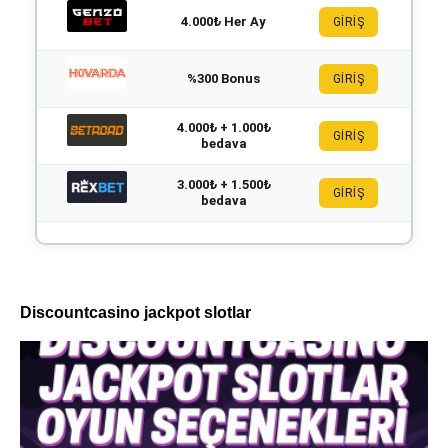
4.000₺ Her Ay
GİRİŞ
%300 Bonus
GİRİŞ
4.000₺ + 1.000₺
GİRİŞ
bedava
3.000₺ + 1.500₺
GİRİŞ
bedava
Discountcasino jackpot slotlar