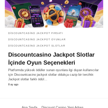
DISCOUNTCASINO JACKPOT FIRSATI
DISCOUNTCASINO JACKPOT OYUNLAR
DISCOUNTCASINO JACKPOT SLOTLAR
Discountcasino Jackpot Slotlar
İçinde Oyun Seçenekleri
Platformda yüksek ödüller sunan oyunlara ilgi duyan kullanıcılar
için Discountcasino jackpot slotlar oldukça cazip bir tercihtir.
Jackpot slotlar farklı ödül…
8 ay ago
Ana Sayfa
Discount Casino Yeni Adres