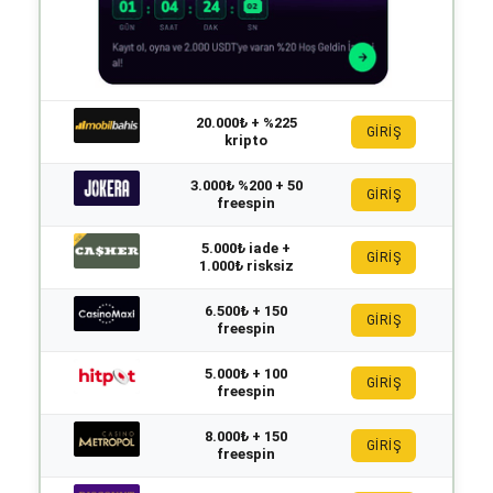
20.000₺ + %225
GİRİŞ
kripto
3.000₺ %200 + 50
GİRİŞ
freespin
5.000₺ iade +
GİRİŞ
1.000₺ risksiz
6.500₺ + 150
GİRİŞ
freespin
5.000₺ + 100
GİRİŞ
freespin
8.000₺ + 150
GİRİŞ
freespin