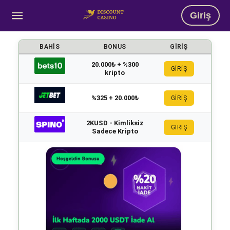
Giriş
BAHIS
BONUS
GIRIŞ
20.000₺ + %300
GİRİŞ
kripto
%325 + 20.000₺
GİRİŞ
2KUSD - Kimliksiz
GİRİŞ
Sadece Kripto