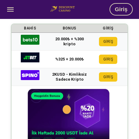
Giriş
BAHIS
BONUS
GIRIŞ
20.000₺ + %300
GİRİŞ
kripto
%325 + 20.000₺
GİRİŞ
2KUSD - Kimliksiz
GİRİŞ
Sadece Kripto