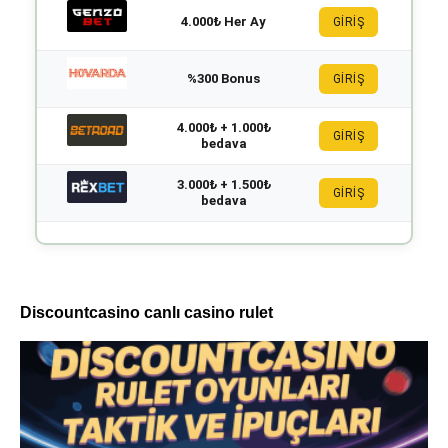
4.000₺ Her Ay
GİRİŞ
%300 Bonus
GİRİŞ
4.000₺ + 1.000₺
GİRİŞ
bedava
3.000₺ + 1.500₺
GİRİŞ
bedava
Discountcasino canlı casino rulet