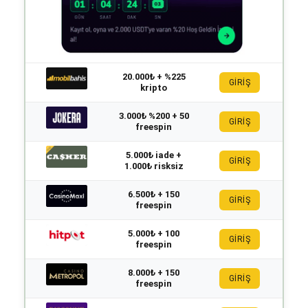
20.000₺ + %225
GİRİŞ
kripto
3.000₺ %200 + 50
GİRİŞ
freespin
5.000₺ iade +
GİRİŞ
1.000₺ risksiz
6.500₺ + 150
GİRİŞ
freespin
5.000₺ + 100
GİRİŞ
freespin
8.000₺ + 150
GİRİŞ
freespin