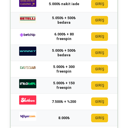
5.000₺ nakit iade
GİRİŞ
5.050₺ + 500₺
GİRİŞ
bedava
6.000₺ + 80
GİRİŞ
freespin
5.000₺ + 500₺
GİRİŞ
bedava
5.000₺ + 300
GİRİŞ
freespin
5.000₺ + 150
GİRİŞ
freespin
7.500₺ + %200
GİRİŞ
8.000₺
GİRİŞ