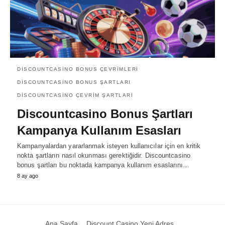
DISCOUNTCASINO BONUS ÇEVRIMLERI
DISCOUNTCASINO BONUS ŞARTLARI
DISCOUNTCASINO ÇEVRIM ŞARTLARI
Discountcasino Bonus Şartları
Kampanya Kullanım Esasları
Kampanyalardan yararlanmak isteyen kullanıcılar için en kritik
nokta şartların nasıl okunması gerektiğidir. Discountcasino
bonus şartları bu noktada kampanya kullanım esaslarını…
8 ay ago
Ana Sayfa
Discount Casino Yeni Adres