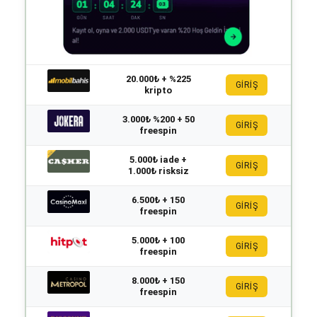
20.000₺ + %225
GİRİŞ
kripto
3.000₺ %200 + 50
GİRİŞ
freespin
5.000₺ iade +
GİRİŞ
1.000₺ risksiz
6.500₺ + 150
GİRİŞ
freespin
5.000₺ + 100
GİRİŞ
freespin
8.000₺ + 150
GİRİŞ
freespin